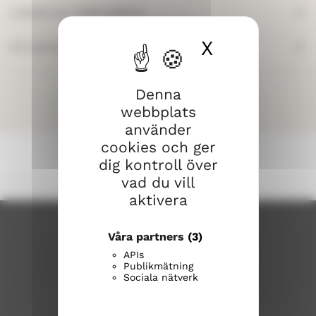
Lokalernas tillgänglighet
X
Dölj cook
Utrustning i lokalerna
SÖK
Denna
webbplats
använder
cookies och ger
dig kontroll över
vad du vill
aktivera
Våra partners
(3)
APIs
Publikmätning
Sociala nätverk