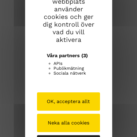
webbplats
använder
cookies och ger
dig kontroll över
vad du vill
aktivera
Sibbo kyrkliga samfällighet
Våra partners
(3)
APIs
Stora Byvägen 1
Publikmätning
Sociala nätverk
04130 Sibbo
Tfn. (09) 239 1262
OK, acceptera allt
sibbokyrkligasamfallighet@evl.fi
sipoosibboevl.fi
Neka alla cookies
Om kyrkan på andra webbplatser