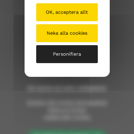
Sibbo kyrkliga samfällighet
OK, acceptera allt
Stora Byvägen 1
Neka alla cookies
04130 Sibbo
Tfn. (09) 239 1262
Personifiera
sibbokyrkligasamfallighet@evl.fi
sipoosibboevl.fi
Om kyrkan på andra webbplatser
Nyheter från Kyrklig tidningstjänst
Fakta om kyrkan
Lediga jobb i kyrkan