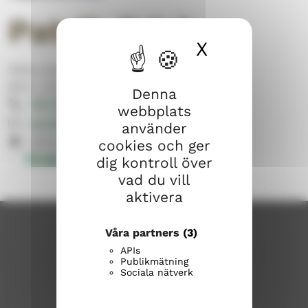
Patrik Frisk
X
Dölj cook
Sibbo svenska församling
Barn- och ungdomsarbete
Denna
050 566 3688
webbplats
patrik.frisk@evl.fi
använder
Stora Byvägen 1, 04130 Sibbo
cookies och ger
Övriga kontaktuppgifter
dig kontroll över
vad du vill
aktivera
Våra partners
(3)
APIs
Publikmätning
Sociala nätverk