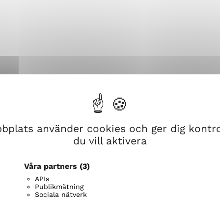
plats använder cookies och ger dig kontro
du vill aktivera
Våra partners
(3)
APIs
Publikmätning
Sociala nätverk