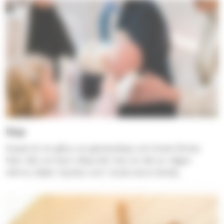
Dop
Dopet är en gåva, en gemenskap och livets första
fest. När ert barn döps blir hen en del av något
större, både i kyrkan och i Guds stora familj.