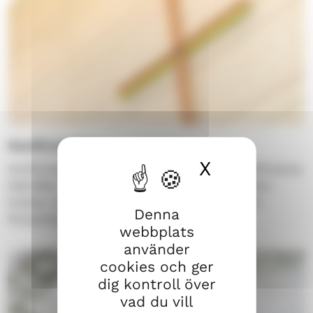
Konfirmation
X
Dölj cook
Konfirmation betyder bekräftelse. När du konfirmeras
bekräftar du att du vill tro på Gud och leva som
kristen. Du blir också en självständig medlem i
Denna
församlingen.
webbplats
använder
cookies och ger
dig kontroll över
vad du vill