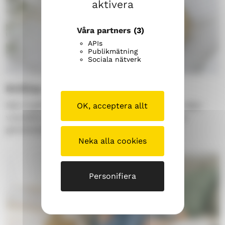
aktivera
Våra partners
(3)
APIs
Publikmätning
Sociala nätverk
Bröllop
När ni gifter er i kyrkan säger ni öppet att ni väljer
OK, acceptera allt
varandra och ber om Guds välsignelse över er
gemensamma resa.
Neka alla cookies
Personifiera