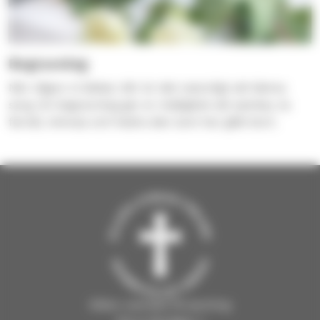
Begravning
När någon ni älskar dör är det naturligt att känna
sorg. En begravning ger er möjlighet att samlas, ta
farväl, minnas och hedra den som har gått bort.
Sibbo svenska församling