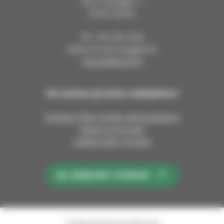
Stora Byvägen 1
04130 Sibbo
Tfn. 09 239 1005
sibbo.forsamling@evl.fi
sipoosibboevl.fi
Om kyrkan på andra webbplatser
Nyheter från Kyrklig tidningstjänst
Fakta om kyrkan
Lediga jobb i kyrkan
BLI MEDLEM I KYRKAN
Tillgänglighetsutlåtande