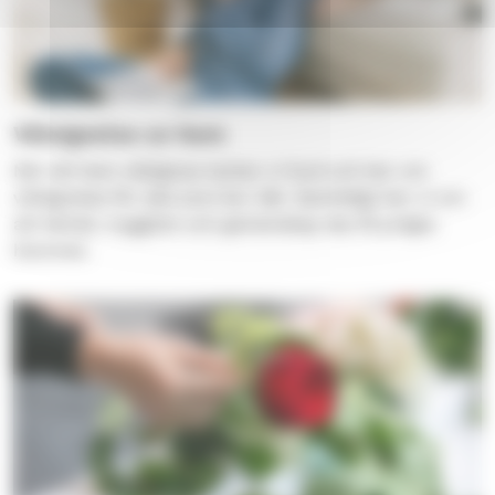
Välsignelse av hem
När ett hem välsignas tackar vi Gud och ber om
välsignelse för alla som bor där. Samtidigt ber vi om
att kärlek, trygghet och gemenskap ska få prägla
hemmet.