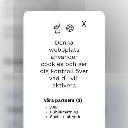
Elina Mieskolainen, violin
Anette Grevberg, altviolin
Laura Saari, cello
X
Dölj cook
Reinhold Gliére: Huit morceaux Op. 39 Franz
Schubert: Stråktrio i B-dur, D.581
Denna
webbplats
använder
Arrangör
cookies och ger
dig kontroll över
Sibbo svenska församling
vad du vill
aktivera
Kantor
Våra partners
(3)
APIs
Camilla Wiksten-Rönnbacka
Publikmätning
Sociala nätverk
Sibbo svenska församling | Musik