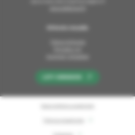
sipoonseurakuntayhtyma@evl.fi
sipoosibboevl.fi
Kirkosta muualla
Tietoa kirkosta
Pinnalla nyt
Avoimet työpaikat
LIITY KIRKKOON
Saavutettavuusseloste
Tietosuojaseloste
Evästeet