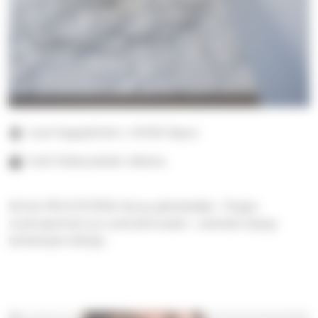
Uusi Kappelintie 1, 04130 Sipoo
Auki tilaisuuksien aikana.
SIVUA PÄIVITETÄÄN Sivua päivitetään. Tilojen
vuokraaminen ja vuokrahinnasto -osioista löytyy
tarkempia tietoja.
Banneri