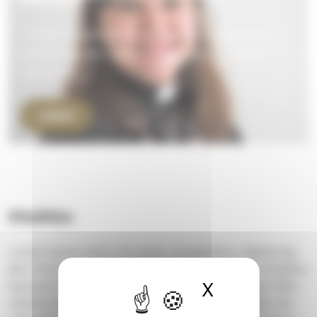
Lorem ipsum dolor sit amet, consectetur
adipiscing elit. Proin vulputate volutpat
venenatis.
LINKKI
Otsikko
Lorem ipsum dolor sit amet, consectetur adipiscing
elit. Proin vulputate volutpat venenatis. Proin sodales,
X
Piilota ev
lacus at volutpat rhoncus, lorem mi consequat nibh,
ullamcorper fringilla mi purus vel urna. Aliquam vel