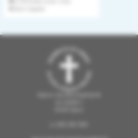
la 31.10.2026
10.00
–
17.00
Valon kappeli
Sipoon seurakuntayhtymä
Iso Kylätie 1
04130 Sipoo
p. (09) 239 1262