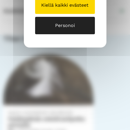
Kiellä kaikki evästeet
Sisältöhaitarin otsikko
Personoi
Tilan tapahtumat
Sipoon suomalainen seurakunta
Pyhäinpäivän enkelirastipolku
perheille