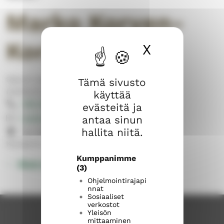
Marko Korven-
Korpinen
X
Piilota ev
Sipoon suomalainen seurakunta
Tämä sivusto
Kanttorit ja musiikki
käyttää
050 395 6779
evästeitä ja
marko.korven-korpinen@evl.fi
antaa sinun
hallita niitä.
Iso Kylätie 1, 04130 Sipoo
Konsertit, kirkkokuoro
Kumppanimme
Muut yhteystiedot
(3)
Ohjelmointirajapi
nnat
Sosiaaliset
verkostot
Yleisön
mittaaminen