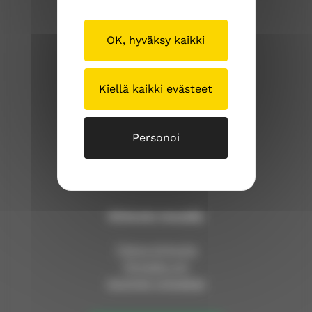
OK, hyväksy kaikki
Sipoon seurakuntayhtymä
Iso Kylätie 1
04130 Sipoo
Kiellä kaikki evästeet
p. (09) 239 1262
Personoi
sipoonseurakuntayhtyma@evl.fi
sipoosibboevl.fi
Kirkosta muualla
Tietoa kirkosta
Pinnalla nyt
Avoimet työpaikat