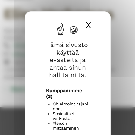
Elisa Varkemaa
X
Piilota ev
Sipoon suomalainen seurakunta
Pastorit
Tämä sivusto
040 627 8667
käyttää
elisa.varkemaa@evl.fi
evästeitä ja
Neiti Miilintie 2, Söderkullan kirkko
antaa sinun
Julistuksen ja musiikin esihenkilö, Etelä-Sipoon
hallita niitä.
aluepappi
Muut yhteystiedot
Kumppanimme
(3)
Ohjelmointirajapi
nnat
Sosiaaliset
verkostot
Yleisön
mittaaminen