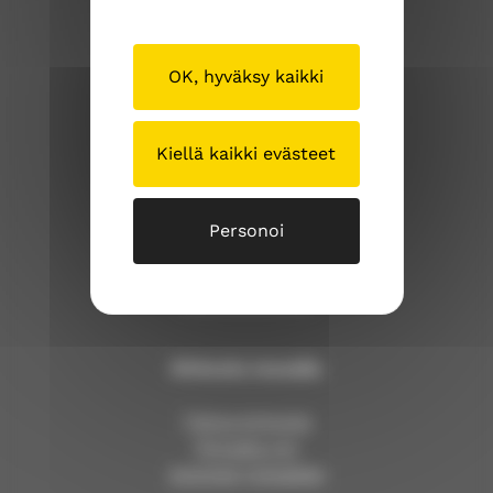
OK, hyväksy kaikki
Sipoon seurakuntayhtymä
Iso Kylätie 1
Kiellä kaikki evästeet
04130 Sipoo
p. (09) 239 1262
Personoi
sipoonseurakuntayhtyma@evl.fi
sipoosibboevl.fi
Kirkosta muualla
Tietoa kirkosta
Pinnalla nyt
Avoimet työpaikat