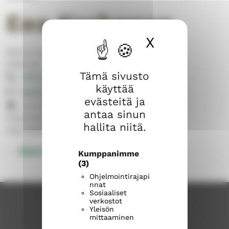
Eea Korhonen
X
Piilota ev
Sipoon suomalainen seurakunta
Diakonia
Tämä sivusto
050 566 3684
käyttää
eea.korhonen@evl.fi
evästeitä ja
Iso Kylätie 1, 04130 Sipoo
antaa sinun
Diakonian ja kasvatuksen esihenkilö,
hallita niitä.
häirintäyhdyshenkilö
Muut yhteystiedot
Kumppanimme
(3)
Ohjelmointirajapi
nnat
Sosiaaliset
verkostot
Yleisön
mittaaminen