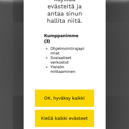
evästeitä ja
antaa sinun
hallita niitä.
Kumppanimme
(3)
Ohjelmointirajapi
nnat
Sipoon seurakuntayhtymä
Sosiaaliset
verkostot
Iso Kylätie 1
Yleisön
04130 Sipoo
mittaaminen
p. (09) 239 1262
OK, hyväksy kaikki
sipoonseurakuntayhtyma@evl.fi
sipoosibboevl.fi
Kiellä kaikki evästeet
Kirkosta muualla