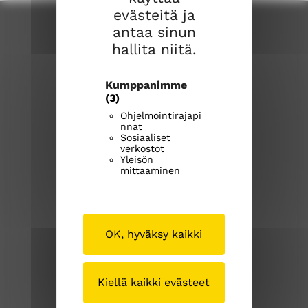
evästeitä ja
antaa sinun
hallita niitä.
Kumppanimme
(3)
Ohjelmointirajapi
nnat
Sipoon seurakuntayhtymä
Sosiaaliset
verkostot
Iso Kylätie 1
Yleisön
04130 Sipoo
mittaaminen
p. (09) 239 1262
OK, hyväksy kaikki
sipoonseurakuntayhtyma@evl.fi
sipoosibboevl.fi
Kiellä kaikki evästeet
Kirkosta muualla