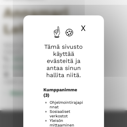
Annamari
Lehtinen
X
Piilota ev
Sipoon suomalainen seurakunta
Tämä sivusto
Pastorit
käyttää
040 688 7447
evästeitä ja
annamari.lehtinen@evl.fi
antaa sinun
hallita niitä.
Iso Kylätie 1, 04130 Sipoo
Lasten ja perheiden pastori
Kumppanimme
Muut yhteystiedot
(3)
Ohjelmointirajapi
nnat
Sosiaaliset
verkostot
Yleisön
mittaaminen