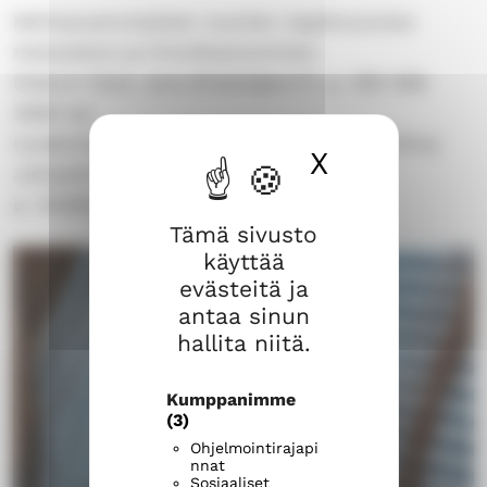
Kehitysvammaisten nuorten rippikouluista
tiedustelut ja ilmoittautuminen:
Diakoni Sara, sara.dhakal@evl.fi, p. 050 566
3685 tai
Uudenmaan kehitysvammaistyön pappi Elina
X
Piilota ev
Jokipaltio, elina.jokipaltio@evl.fi
p. 0408368896 (myös WhatsApp)
Tämä sivusto
käyttää
evästeitä ja
antaa sinun
hallita niitä.
Kumppanimme
(3)
Ohjelmointirajapi
nnat
Sosiaaliset