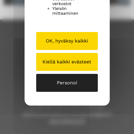
verkostot
Yleisön
mittaaminen
OK, hyväksy kaikki
Kiellä kaikki evästeet
Sipoon suomalainen seurakunta
Personoi
Iso Kylätie 1
04130 Sipoo (Nikkilä)
p. 09 239 1525 (arkisin klo 9-12)
sipoon.suomalainen.seurakunta@evl.fi
sipoosibboevl.fi