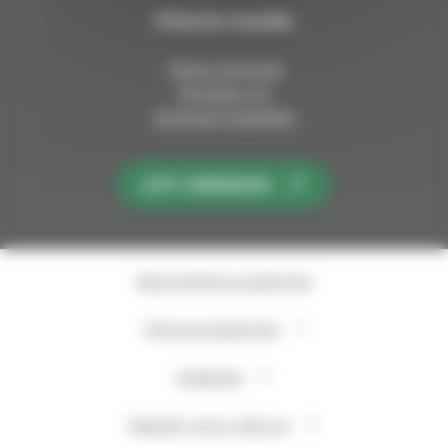
Kirkosta muualla
Tietoa kirkosta
Pinnalla nyt
Avoimet työpaikat
LIITY KIRKKOON
Saavutettavuusseloste
Tietosuojaseloste
Evästeet
Takaisin sivun alkuun