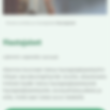
Etusivu
Juhlat ja hautajaiset
Hautajaiset
Hautajaiset
Lämmin osanotto suruusi.
Olemme koonneet tietoa hautajaisjärjestelyihin
liittyen seurakuntayhtymän sivuille, allaolevasta
linkistä löydät tietoa hautajaisjärjestelyistä
hautajaisjärjestelyistä, siunaustilaisuudesta ja
siitä, mistä saat tukea surun keskellä.