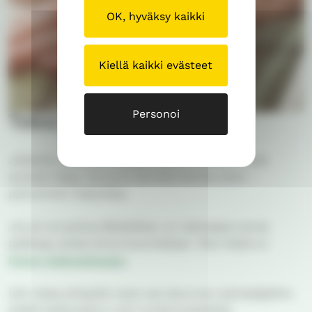
OK, hyväksy kaikki
Kiellä kaikki evästeet
Personoi
Tukea suruun
Jokainen suree eri tavalla. Jotkut itkevät, toiset
surevat hiljaa. Surua ei tarvitse kantaa yksin –
puhuminen helpottaa.
Jos et voi puhua läheisillesi, on olemassa monia
paikkoja, joissa sinua kuunnellaan. Yksi niistä on
Kirkon keskusteluapu
.
Voit ottaa yhteyttä myös seurakunnan työntekijöihin.
Kaikki keskustelut ovat luottamuksellisia.