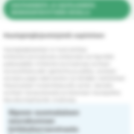
HAUTAUKSESTA JA HAUTAJAISISTA
SEURAKUNTAYHTYMÄN SIVUILLA
Hautajaisjärjestelyistä sopiminen
Hautajaisjärjestelyt on hyvä aloittaa
kirkkoherranvirastosta soittamalla tai käymällä
paikanpäällä. Kirkkoherranvirastossa sovitaan
siunaustilaisuuden ajankohta ja paikka, varataan
siunaava pappi sekä kanttori ja tehdään mahdolliset
tilavaraukset muistotilaisuutta varten. Samalla
sovitaan hautaustavasta ja katsotaan hautapaikka
Seurakuntayhtymän virastossa.
Sipoon suomalaisen
seurakunnan
kirkkoherranvirasto