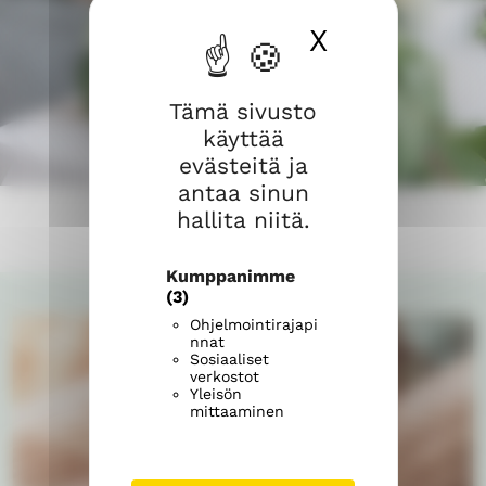
X
Piilota ev
Tämä sivusto
käyttää
evästeitä ja
antaa sinun
hallita niitä.
Kumppanimme
(3)
Ohjelmointirajapi
nnat
Sosiaaliset
verkostot
Yleisön
mittaaminen