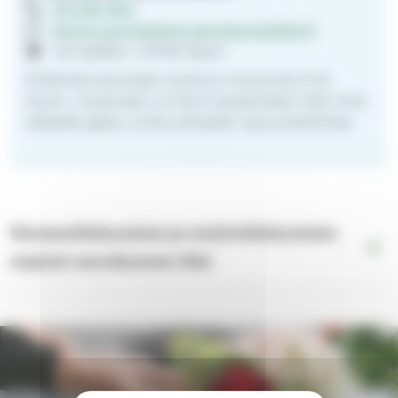
09 239 1525
sipoon.suomalainen.seurakunta@evl.fi
Iso Kylätie 1, 04130 Sipoo
Kirkkoherranvirasto avoinna ma-pe klo 9-12.
Huom. virastotalo on kiinni perjantaisin 19.6.-14.8.
välisellä ajalla, mutta yhteyden saa puhelimitse.
Siunaustilaisuuteen ja muistotilaisuuteen
sopivat seurakunnan tilat