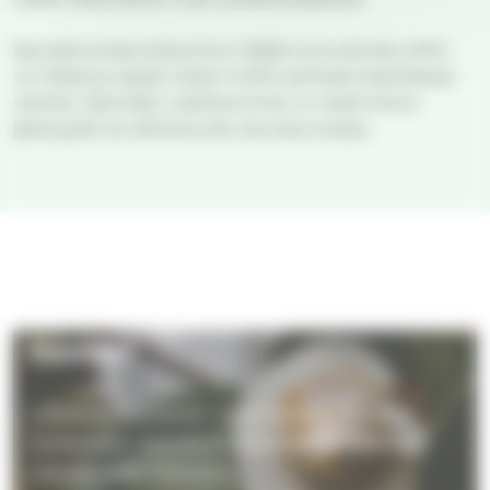
Seurakunnissa kokoontuu lisäksi sururyhmiä, joihin
voi liittyä ja saada tukea muilta samassa tilanteessa
olevilta. Ryhmään osallistuminen ei vaadi kirkon
jäsenyyttä tai aktiivisuutta seurakunnassa.
Miten toimin, kun läheiseni
kuolee?
Läheisen kuolema -opas auttaa omaisia
hoitamaan asioita ja tekemään päätöksiä
menetyksen hetkellä.