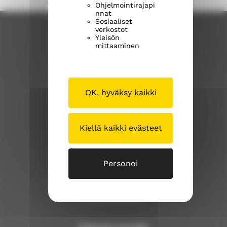
Ohjelmointirajapi
nnat
Sosiaaliset
verkostot
Yleisön
mittaaminen
OK, hyväksy kaikki
Sipoon seurakuntayhtymä
Iso Kylätie 1
Kiellä kaikki evästeet
04130 Sipoo
p. (09) 239 1262
Personoi
sipoonseurakuntayhtyma@evl.fi
sipoosibboevl.fi