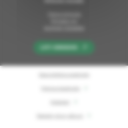
Kirkosta muualla
Tietoa kirkosta
Pinnalla nyt
Avoimet työpaikat
LIITY KIRKKOON
Saavutettavuusseloste
Tietosuojaseloste
Evästeet
Takaisin sivun alkuun